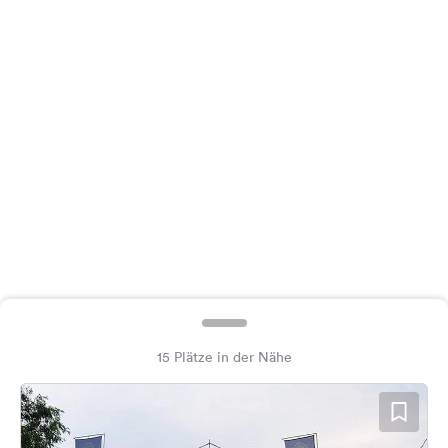
Feedback
Sprache:
Deutsch
Folge
uns
auf
Social
Media
Facebook
Instagram
15 Plätze in der Nähe