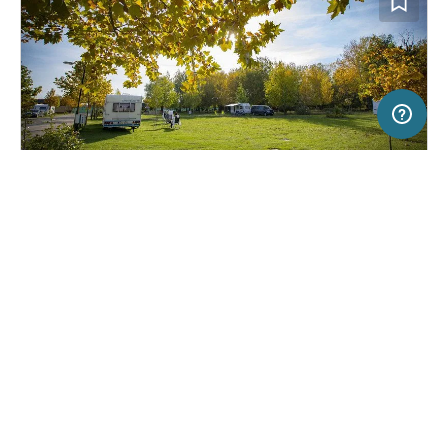
20 km
Terms of use
© 1987–2026 HERE
SERVICE
RECHTLICHES
Hilfe
Impressum
Campingplatz in Ráckeve, Ungarn
(0)
Über uns
Nutzungsbedingungen
Thermal Camping Aqua Land
Presse
Datenschutzerklärung
Kooperationspartner werden
Rechtliche Hinweise
Was ist Freeontour
FREEONTOUR APPS
Keine Preisangabe
Keine Infos zur
vorhanden.
Verfügbarkeit
FOLGE UNS AUF SOCIAL MEDIA