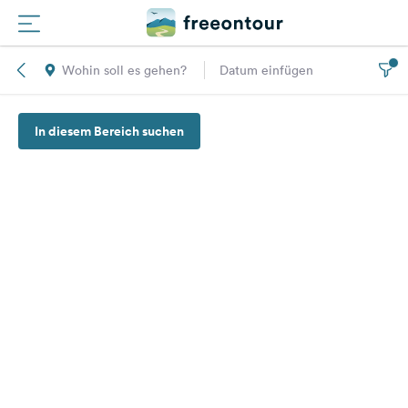
Wohin soll es gehen?
Datum einfügen
Routen
In diesem Bereich suchen
Plätze
Magazin
Partner
Registrieren
Einloggen
Newsletter
Fragen &