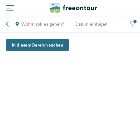
Wohin soll es gehen?
Datum einfügen
Routen
In diesem Bereich suchen
Plätze
Magazin
Partner
Registrieren
Einloggen
Newsletter
Fragen &