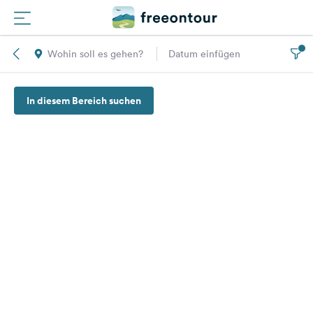
Wohin soll es gehen?
Datum einfügen
Routen
In diesem Bereich suchen
Plätze
Magazin
Partner
Registrieren
Einloggen
Newsletter
Fragen &