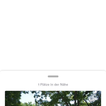
Feedback
Sprache:
Deutsch
Folge
uns
auf
Social
Media
Facebook
Instagram
1 Plätze in der Nähe