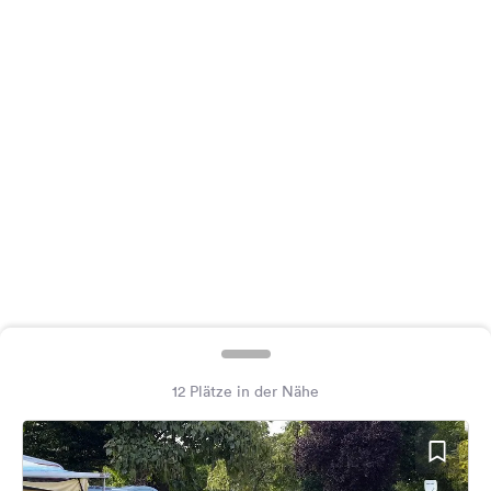
Feedback
Sprache:
Deutsch
Folge
uns
auf
Social
Media
Facebook
Instagram
12 Plätze in der Nähe