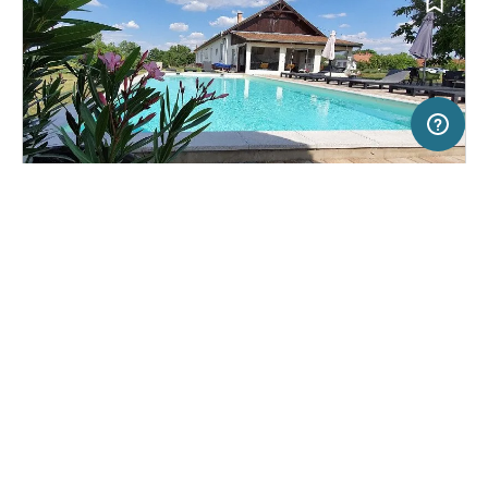
20 km
Terms of use
© 1987–2026 HERE
SERVICE
RECHTLICHES
Hilfe
Impressum
Campingplatz in Tiszaszőlős, Ungarn
(0)
Über uns
Nutzungsbedingungen
Tisza White House
Presse
Datenschutzerklärung
Kooperationspartner werden
Rechtliche Hinweise
Was ist Freeontour
FREEONTOUR APPS
27,
€
00
ab
Keine Infos zur
Preis für 2 Erw. in der
Verfügbarkeit
Hauptsaison
FOLGE UNS AUF SOCIAL MEDIA