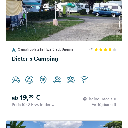
Campingplatz in Tiszafüred, Ungarn
(7)
Dieter´s Camping
19,
€
00
ab
Keine Infos zur
Preis für 2 Erw. in der
Verfügbarkeit
Hauptsaison