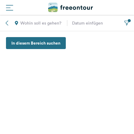
Wohin soll es gehen?
Datum einfügen
Routen
In diesem Bereich suchen
Plätze
Magazin
Partner
Registrieren
Einloggen
Newsletter
Fragen &