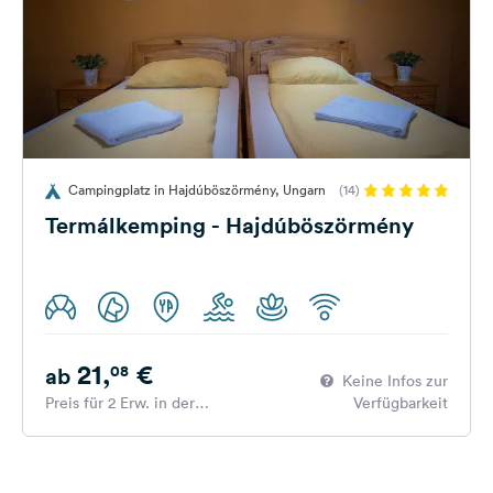
Campingplatz in Hajdúböszörmény, Ungarn
(14)
Termálkemping - Hajdúböszörmény
21,
€
08
ab
Keine Infos zur
Preis für 2 Erw. in der
Verfügbarkeit
Hauptsaison