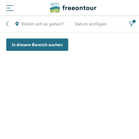
Wohin soll es gehen?
Datum einfügen
Routen
In diesem Bereich suchen
Plätze
Magazin
Partner
Registrieren
Einloggen
Newsletter
Fragen &