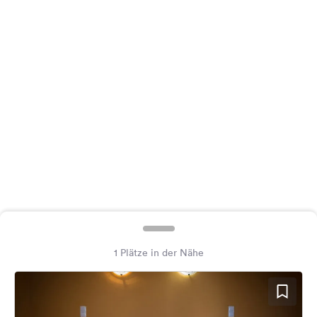
Feedback
Sprache:
Deutsch
Folge
uns
auf
Social
Media
Facebook
Instagram
1 Plätze in der Nähe