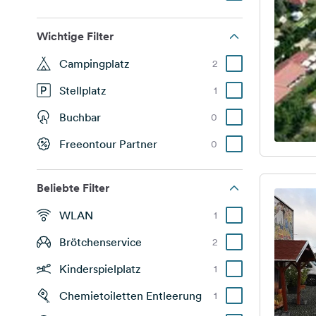
Wichtige Filter
Campingplatz
2
Stellplatz
1
Buchbar
0
Freeontour Partner
0
Beliebte Filter
WLAN
1
Brötchenservice
2
Kinderspielplatz
1
Chemietoiletten Entleerung
1