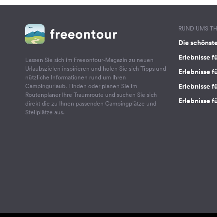
RUND UMS T
Die schönst
Erlebnisse f
Lassen Sie sich im Freeontour-Magazin zu neuen
Urlaubszielen inspirieren und holen Sie sich Tipps und
Erlebnisse f
nützliche Informationen rund um Ihren
Erlebnisse fü
Campingurlaub. Finden oder planen Sie im
Routenplaner Ihre Traumroute und suchen Sie sich
Erlebnisse f
direkt die zu Ihnen passenden Campingplätze und
Stellplätze aus.