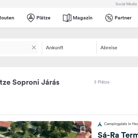
Social Media
Routen
Plätze
Magazin
Partner
Ankunft
Abreise
ze Soproni Járás
3 Plätze
Campingplatz in He
Sá-Ra Ter