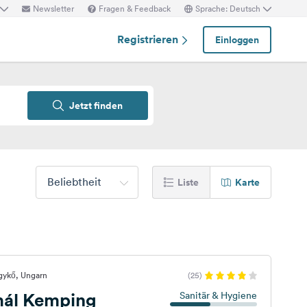
Newsletter
Fragen & Feedback
Sprache: Deutsch
Registrieren
Einloggen
Jetzt finden
Beliebtheit
Liste
Karte
gykő, Ungarn
(25)
mál Kemping
Sanitär & Hygiene