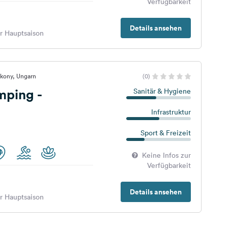
Verfügbarkeit
Details ansehen
er Hauptsaison
akony, Ungarn
(0)
mping -
Sanitär & Hygiene
Infrastruktur
Sport & Freizeit
Keine Infos zur
Verfügbarkeit
Details ansehen
er Hauptsaison