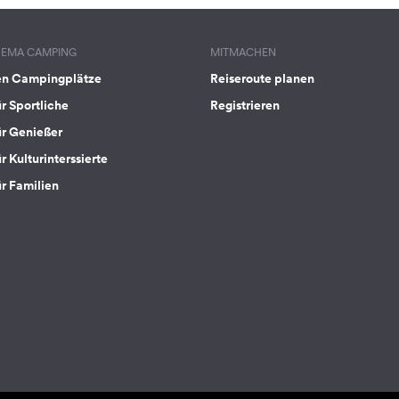
HEMA CAMPING
MITMACHEN
en Campingplätze
Reiseroute planen
ür Sportliche
Registrieren
ür Genießer
r Kulturinterssierte
ür Familien