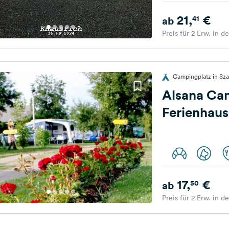
21,
€
41
ab
Preis für 2 Erw. in d
Campingplatz in Sz
Alsana Ca
Ferienhaus
17,
€
50
ab
Preis für 2 Erw. in d