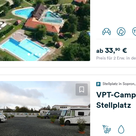
33,
€
90
ab
Preis für 2 Erw. in d
Stellplatz in Sopron
VPT-Camp 
Stellplatz