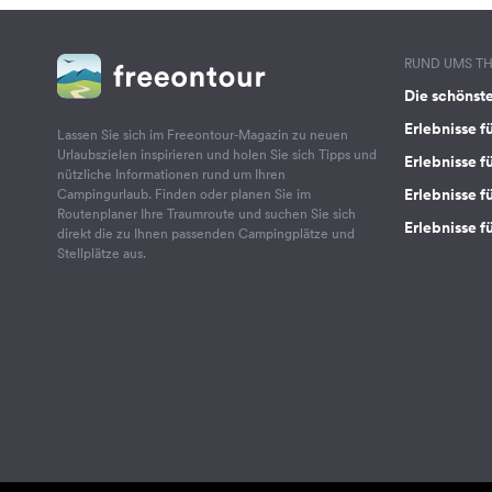
RUND UMS T
Die schönst
Erlebnisse f
Lassen Sie sich im Freeontour-Magazin zu neuen
Urlaubszielen inspirieren und holen Sie sich Tipps und
Erlebnisse f
nützliche Informationen rund um Ihren
Erlebnisse fü
Campingurlaub. Finden oder planen Sie im
Routenplaner Ihre Traumroute und suchen Sie sich
Erlebnisse f
direkt die zu Ihnen passenden Campingplätze und
Stellplätze aus.