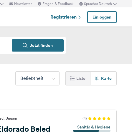
Newsletter
Fragen & Feedback
Sprache: Deutsch
Registrieren
Einloggen
Jetzt finden
Beliebtheit
Liste
Karte
ed, Ungarn
(4)
ldorado Beled
Sanitär & Hygiene