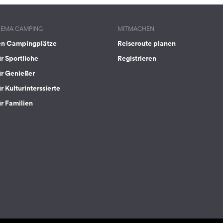
HEMA CAMPING
MITMACHEN
en Campingplätze
Reiseroute planen
ür Sportliche
Registrieren
ür Genießer
r Kulturinterssierte
ür Familien