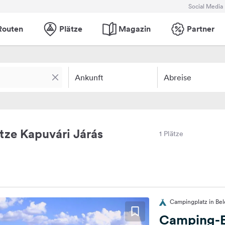
Social Media
Routen
Plätze
Magazin
Partner
Ankunft
Abreise
ze Kapuvári Járás
1 Plätze
Campingplatz in Bel
Camping-E