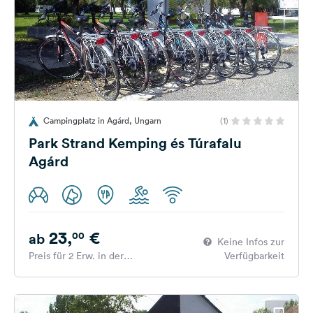
Campingplatz in Agárd, Ungarn
(1)
Park Strand Kemping és Túrafalu
Agárd
23,
€
00
ab
Keine Infos zur
Preis für 2 Erw. in der
Verfügbarkeit
Hauptsaison