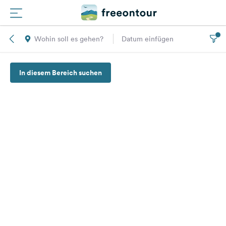
Wohin soll es gehen?
Datum einfügen
Routen
In diesem Bereich suchen
Plätze
Magazin
Partner
Registrieren
Einloggen
Newsletter
Fragen &