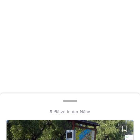
Feedback
Sprache:
Deutsch
Folge
uns
auf
Social
Media
Facebook
Instagram
5 Plätze in der Nähe