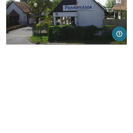
2 km
Terms of use
© 1987–2026 HERE
SERVICE
RECHTLICHES
Hilfe
Impressum
Campingplatz in Velence, Ungarn
(2)
Über uns
Nutzungsbedingungen
Camping Panorama
Presse
Datenschutzerklärung
Kooperationspartner werden
Rechtliche Hinweise
Was ist Freeontour
FREEONTOUR APPS
Keine Preisangabe
Keine Infos zur
vorhanden.
Verfügbarkeit
FOLGE UNS AUF SOCIAL MEDIA