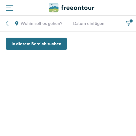
Wohin soll es gehen?
Datum einfügen
Routen
In diesem Bereich suchen
Plätze
Magazin
Partner
Registrieren
Einloggen
Newsletter
Fragen &