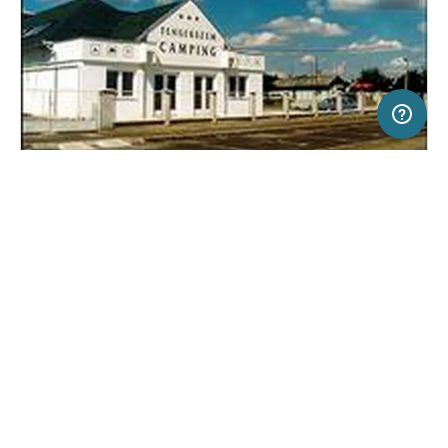
200 m
Terms of use
© 1987–2026 HERE
SERVICE
RECHTLICHES
Hilfe
Impressum
Campingplatz in Sárospatak, Ungarn
(3)
Über uns
Nutzungsbedingungen
Tengerszem Camping
Presse
Datenschutzerklärung
Kooperationspartner werden
Rechtliche Hinweise
Was ist Freeontour
FREEONTOUR APPS
Keine Preisangabe
Keine Infos zur
vorhanden.
Verfügbarkeit
FOLGE UNS AUF SOCIAL MEDIA