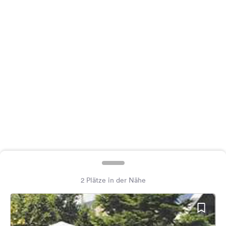
Feedback
Sprache:
Deutsch
Folge
uns
auf
Social
Media
Facebook
Instagram
2 Plätze in der Nähe