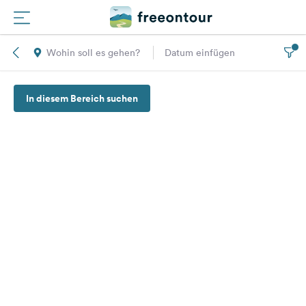
Wohin soll es gehen?
Datum einfügen
Routen
In diesem Bereich suchen
Plätze
Magazin
Partner
Registrieren
Einloggen
Newsletter
Fragen &