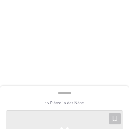
Feedback
Sprache:
Deutsch
Folge
uns
auf
Social
Media
Facebook
Instagram
15 Plätze in der Nähe