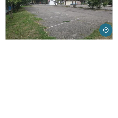
50 km
Terms of use
© 1987–2026 HERE
SERVICE
RECHTLICHES
Hilfe
Impressum
Campingplatz in Bogács, Ungarn
(2)
Über uns
Nutzungsbedingungen
Fészek Camping
Presse
Datenschutzerklärung
Kooperationspartner werden
Rechtliche Hinweise
Was ist Freeontour
FREEONTOUR APPS
Keine Preisangabe
Keine Infos zur
vorhanden.
Verfügbarkeit
FOLGE UNS AUF SOCIAL MEDIA