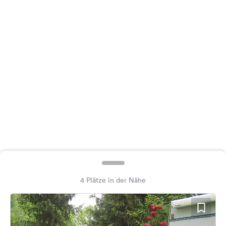
Feedback
Sprache:
Deutsch
Folge
uns
auf
Social
Media
Facebook
Instagram
4 Plätze in der Nähe