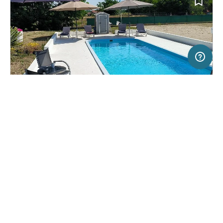
10 km
Terms of use
© 1987–2026 HERE
SERVICE
RECHTLICHES
Hilfe
Impressum
Campingplatz in Balástya, Ungarn
(4)
Über uns
Nutzungsbedingungen
Balástya Beach
Presse
Datenschutzerklärung
Kooperationspartner werden
Rechtliche Hinweise
Was ist Freeontour
FREEONTOUR APPS
30,
€
00
ab
Keine Infos zur
Preis für 2 Erw. in der
Verfügbarkeit
Hauptsaison
FOLGE UNS AUF SOCIAL MEDIA