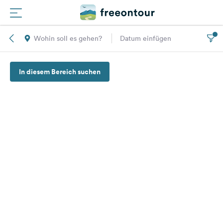
Wohin soll es gehen?
Datum einfügen
Routen
In diesem Bereich suchen
Plätze
Magazin
Partner
Registrieren
Einloggen
Newsletter
Fragen &