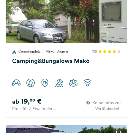
Campingplatz in Makó, Ungarn
(12)
Camping&Bungalows Makó
19,
€
00
ab
Keine Infos zur
Preis für 2 Erw. in der
Verfügbarkeit
Hauptsaison