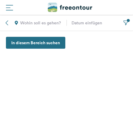
Wohin soll es gehen?
Datum einfügen
Routen
In diesem Bereich suchen
Plätze
Magazin
Partner
Registrieren
Einloggen
Newsletter
Fragen &