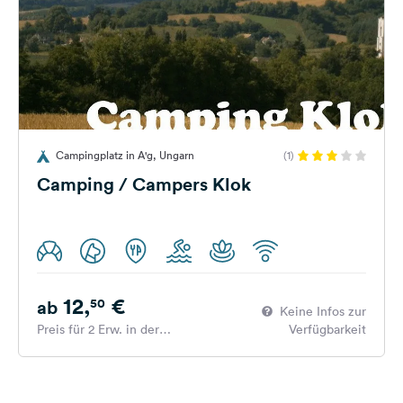
Campingplatz in A'g, Ungarn
(1)
Camping / Campers Klok
12,
€
50
ab
Keine Infos zur
Preis für 2 Erw. in der
Verfügbarkeit
Hauptsaison