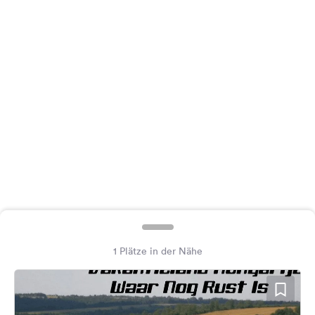
Feedback
Sprache:
Deutsch
Folge
uns
auf
Social
Media
Facebook
Instagram
1 Plätze in der Nähe