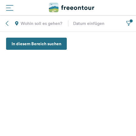
Wohin soll es gehen?
Datum einfügen
Routen
In diesem Bereich suchen
Plätze
Magazin
Partner
Registrieren
Einloggen
Newsletter
Fragen &