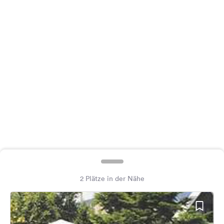
Feedback
Sprache:
Deutsch
Folge
uns
auf
Social
Media
Facebook
Instagram
2 Plätze in der Nähe