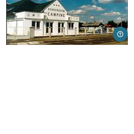
200 m
Terms of use
© 1987–2026 HERE
SERVICE
RECHTLICHES
Hilfe
Impressum
Campingplatz in Sárospatak, Ungarn
(3)
Über uns
Nutzungsbedingungen
Tengerszem Camping
Presse
Datenschutzerklärung
Kooperationspartner werden
Rechtliche Hinweise
Was ist Freeontour
FREEONTOUR APPS
Keine Preisangabe
Keine Infos zur
vorhanden.
Verfügbarkeit
FOLGE UNS AUF SOCIAL MEDIA