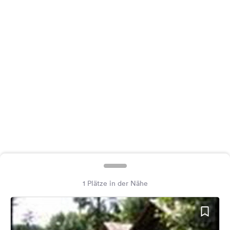
Feedback
Sprache:
Deutsch
Folge
uns
auf
Social
Media
Facebook
Instagram
1 Plätze in der Nähe