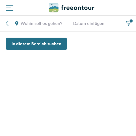
Wohin soll es gehen?
Datum einfügen
Routen
In diesem Bereich suchen
Plätze
Magazin
Partner
Registrieren
Einloggen
Newsletter
Fragen &