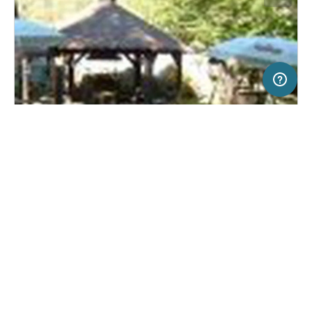
5 km
Terms of use
© 1987–2026 HERE, EuroGeographics
SERVICE
RECHTLICHES
Hilfe
Impressum
Campingplatz in Mechenice, Tschechien
(0)
Über uns
Nutzungsbedingungen
Camp Měchenice
Presse
Datenschutzerklärung
Kooperationspartner werden
Rechtliche Hinweise
Was ist Freeontour
FREEONTOUR APPS
Keine Preisangabe
Keine Infos zur
vorhanden.
Verfügbarkeit
FOLGE UNS AUF SOCIAL MEDIA