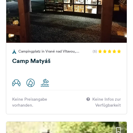
Campingplatz in Vrané nad Vltavou,
(5)
Tschechien
Camp Matyáš
Keine Preisangabe
Keine Infos zur
vorhanden.
Verfügbarkeit