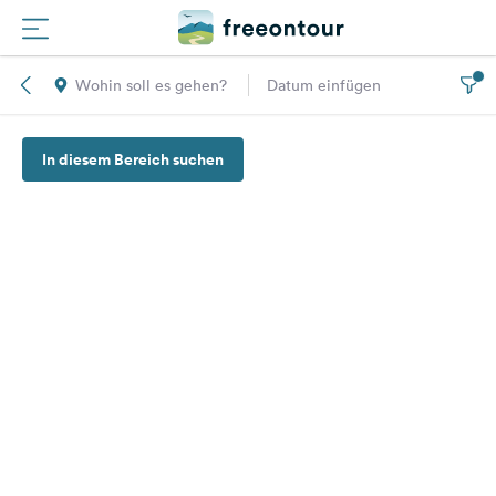
Wohin soll es gehen?
Datum einfügen
Routen
In diesem Bereich suchen
Plätze
Magazin
Partner
Registrieren
Einloggen
Newsletter
Fragen &