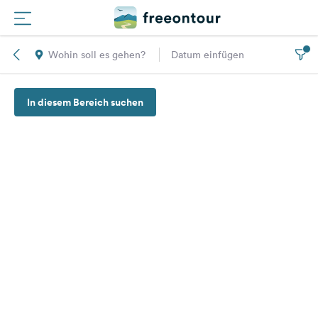
Wohin soll es gehen?
Datum einfügen
Routen
In diesem Bereich suchen
Plätze
Magazin
Partner
Registrieren
Einloggen
Newsletter
Fragen &