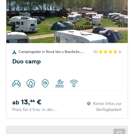
Campingplatz in Nová Ves u Branžeže,
(3)
Tschechien
Duo camp
13,
€
44
ab
Keine Infos zur
Preis für 2 Erw. in der
Verfügbarkeit
Hauptsaison