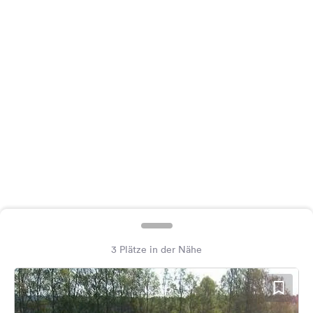
Feedback
Sprache:
Deutsch
Folge
uns
auf
Social
Media
Facebook
Instagram
3 Plätze in der Nähe