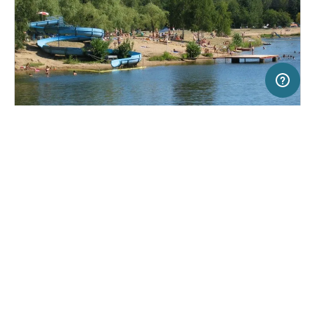
20 km
Terms of use
© 1987–2026 HERE
SERVICE
RECHTLICHES
Hilfe
Impressum
Campingplatz in Hradec Králové, Tschechien
(4)
Über uns
Nutzungsbedingungen
Autocamp Stříbrný Rybník
Presse
Datenschutzerklärung
Kooperationspartner werden
Rechtliche Hinweise
Was ist Freeontour
FREEONTOUR APPS
Keine Preisangabe
Keine Infos zur
vorhanden.
Verfügbarkeit
FOLGE UNS AUF SOCIAL MEDIA