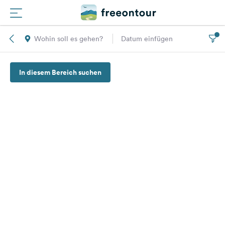
Wohin soll es gehen?
Datum einfügen
Routen
In diesem Bereich suchen
Plätze
Magazin
Partner
Registrieren
Einloggen
Newsletter
Fragen &