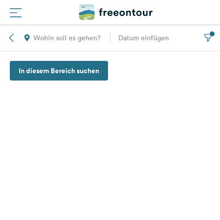
Wohin soll es gehen?
Datum einfügen
Routen
In diesem Bereich suchen
Plätze
Magazin
Partner
Registrieren
Einloggen
Newsletter
Fragen &