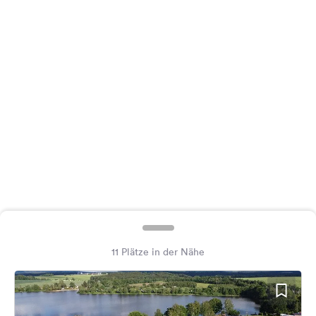
Feedback
Sprache:
Deutsch
Folge
uns
auf
Social
Media
Facebook
Instagram
11 Plätze in der Nähe