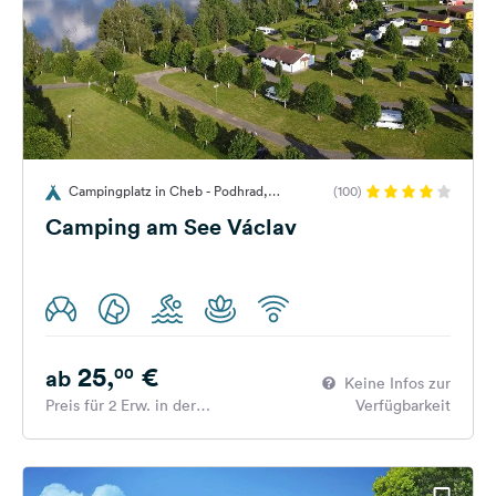
Campingplatz in Cheb - Podhrad,
(100)
Tschechien
Camping am See Václav
25,
€
00
ab
Keine Infos zur
Preis für 2 Erw. in der
Verfügbarkeit
Hauptsaison