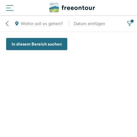
Wohin soll es gehen?
Datum einfügen
Routen
In diesem Bereich suchen
Plätze
Magazin
Partner
Registrieren
Einloggen
Newsletter
Fragen &