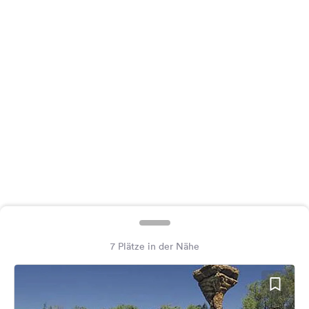
Feedback
Sprache:
Deutsch
Folge
uns
auf
Social
Media
Facebook
Instagram
7 Plätze in der Nähe