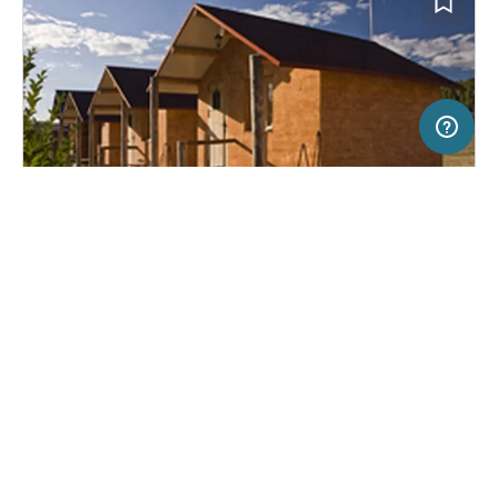
20 km
Terms of use
© 1987–2026 HERE, CNIG
SERVICE
RECHTLICHES
Hilfe
Impressum
Campingplatz in Las Majadas, Spanien
(0)
Über uns
Nutzungsbedingungen
Camping las Majadas
Presse
Datenschutzerklärung
Kooperationspartner werden
Rechtliche Hinweise
Was ist Freeontour
FREEONTOUR APPS
Keine Preisangabe
Keine Infos zur
vorhanden.
Verfügbarkeit
FOLGE UNS AUF SOCIAL MEDIA