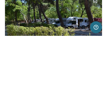
20 km
Terms of use
© 1987–2026 HERE
SERVICE
RECHTLICHES
Hilfe
Impressum
Campingplatz in Madrid, Spanien
(15)
Über uns
Nutzungsbedingungen
Camping Osuna
Presse
Datenschutzerklärung
Kooperationspartner werden
Rechtliche Hinweise
Was ist Freeontour
FREEONTOUR APPS
46,
€
00
ab
Keine Infos zur
Preis für 2 Erw. in der
Verfügbarkeit
Hauptsaison
FOLGE UNS AUF SOCIAL MEDIA