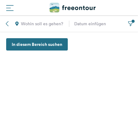
Wohin soll es gehen?
Datum einfügen
Routen
In diesem Bereich suchen
Plätze
Magazin
Partner
Registrieren
Einloggen
Newsletter
Fragen &