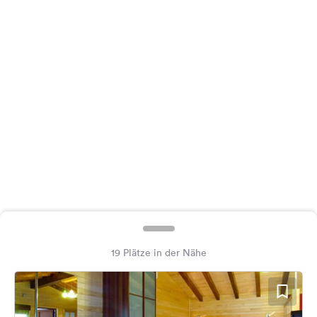
Feedback
Sprache:
Deutsch
Folge
uns
auf
Social
Media
Facebook
Instagram
19 Plätze in der Nähe