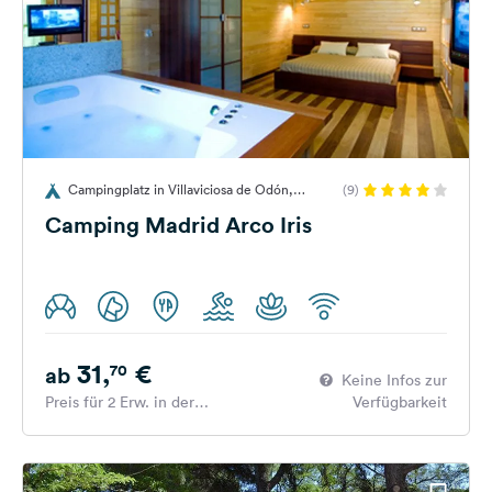
Campingplatz in Villaviciosa de Odón,
(9)
Spanien
Camping Madrid Arco Iris
31,
€
70
ab
Keine Infos zur
Preis für 2 Erw. in der
Verfügbarkeit
Hauptsaison