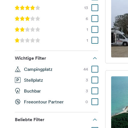
13
6
1
1
Wichtige Filter
Campingplatz
44
Stellplatz
3
Buchbar
3
Freeontour Partner
0
Beliebte Filter