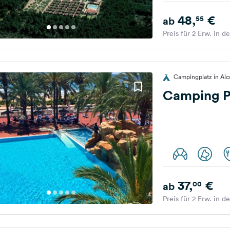
48,
€
55
ab
Preis für 2 Erw. in d
Campingplatz in Alc
Camping P
37,
€
00
ab
Preis für 2 Erw. in d