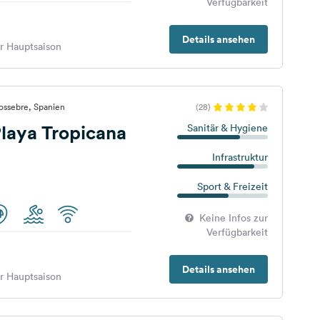
Verfügbarkeit
Details ansehen
er Hauptsaison
ossebre, Spanien
(28)
laya Tropicana
Sanitär & Hygiene
Infrastruktur
Sport & Freizeit
Keine Infos zur
Verfügbarkeit
Details ansehen
er Hauptsaison