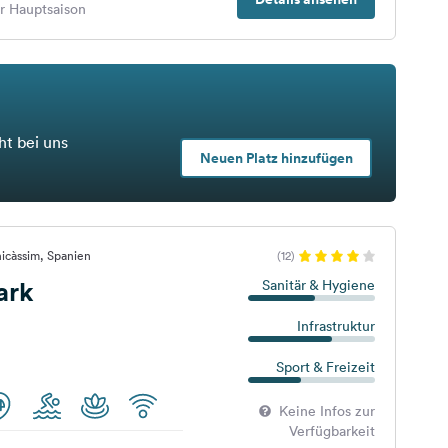
er Hauptsaison
ht bei uns
Neuen Platz hinzufügen
icàssim, Spanien
(12)
ark
Sanitär & Hygiene
Infrastruktur
Sport & Freizeit
Keine Infos zur
Verfügbarkeit