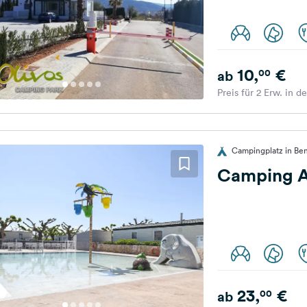
10,
€
00
ab
Preis für 2 Erw. in d
Campingplatz in Ben
Camping A
23,
€
00
ab