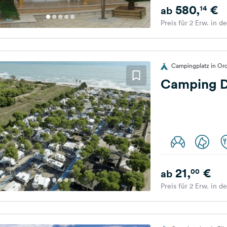
580,
€
14
ab
Preis für 2 Erw. in d
Campingplatz in Oro
Camping D
21,
€
00
ab
Preis für 2 Erw. in d