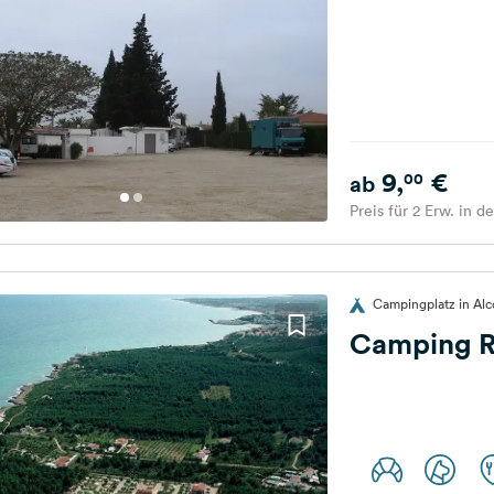
9,
€
00
ab
Preis für 2 Erw. in d
Campingplatz in Alc
Camping R