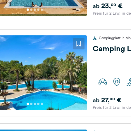
23,
€
00
ab
Preis für 2 Erw. in d
Campingplatz in Mo
Camping La
27,
€
00
ab
Preis für 2 Erw. in d