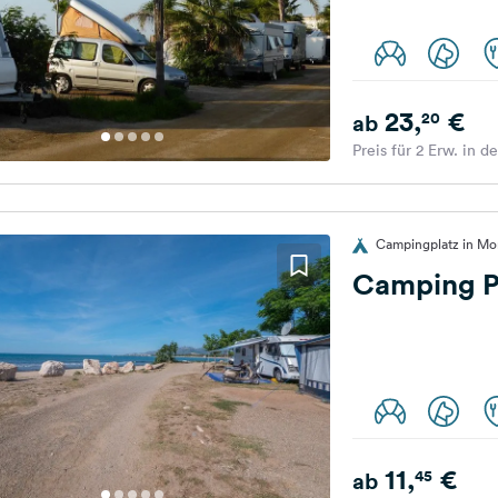
23,
€
20
ab
Preis für 2 Erw. in d
Campingplatz in Mo
Camping Pl
11,
€
45
ab