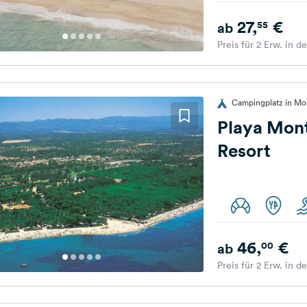
27,
€
55
ab
Preis für 2 Erw. in d
Campingplatz in Mo
Playa Mon
Resort
46,
€
00
ab
Preis für 2 Erw. in d