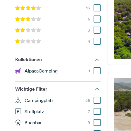
13
6
3
4
Kollektionen
AlpacaCamping
1
Wichtige Filter
Campingplatz
56
Stellplatz
7
Buchbar
9