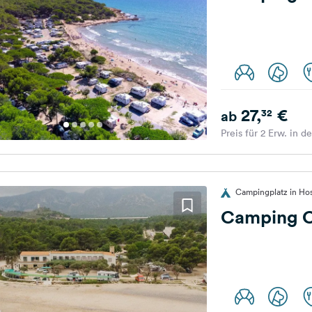
27,
€
32
ab
Preis für 2 Erw. in d
Campingplatz in Hosp
Camping C