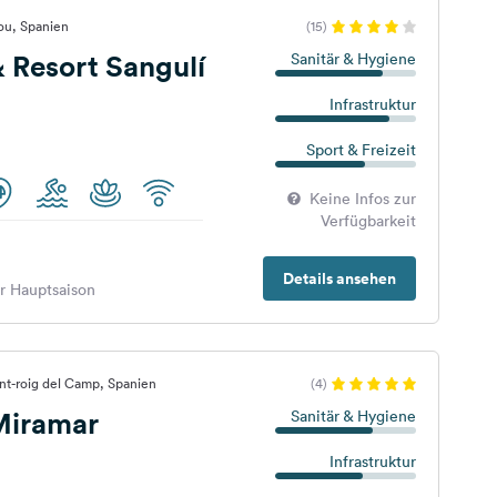
ou, Spanien
(15)
 Resort Sangulí
Sanitär & Hygiene
Infrastruktur
Sport & Freizeit
Keine Infos zur
Verfügbarkeit
Details ansehen
er Hauptsaison
nt-roig del Camp, Spanien
(4)
Miramar
Sanitär & Hygiene
Infrastruktur