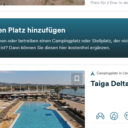
Preis für 2 Erw. in d
n Platz hinzufügen
nen oder betreiben einen Campingplatz oder Stellplatz, der nic
t ist? Dann können Sie diesen hier kostenfrei ergänzen.
Campingplatz in L'a
Taiga Delta