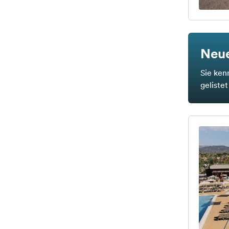
Neue
Sie ken
geliste