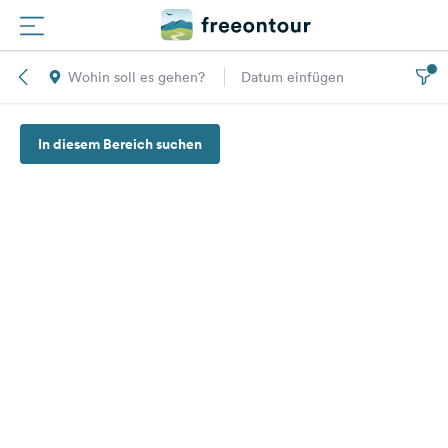
Wohin soll es gehen?
Datum einfügen
Routen
In diesem Bereich suchen
Plätze
Magazin
Partner
Registrieren
Einloggen
Newsletter
Fragen &