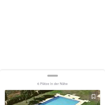
Feedback
Sprache:
Deutsch
Folge
uns
auf
Social
Media
Facebook
Instagram
6 Plätze in der Nähe