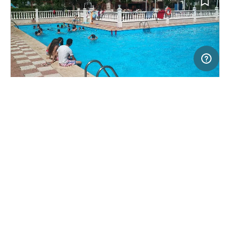
20 km
Terms of use
© 1987–2026 HERE
SERVICE
RECHTLICHES
Hilfe
Impressum
Campingplatz in Cubillas de Santa Marta,
(6)
Über uns
Nutzungsbedingungen
Spanien
Camping Cubillas
Presse
Datenschutzerklärung
Kooperationspartner werden
Rechtliche Hinweise
Was ist Freeontour
FREEONTOUR APPS
16,
€
00
ab
Keine Infos zur
Preis für 2 Erw. in der
Verfügbarkeit
Hauptsaison
FOLGE UNS AUF SOCIAL MEDIA