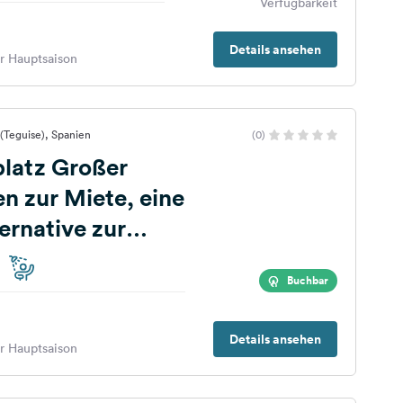
Verfügbarkeit
Details ansehen
er Hauptsaison
a (Teguise), Spanien
(0)
platz Großer
 zur Miete, eine
ernative zur
nung
Buchbar
Details ansehen
er Hauptsaison