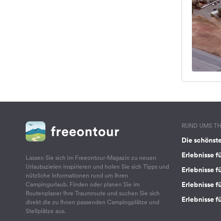
RUND UMS T
Die schönst
Erlebnisse f
Lassen Sie sich im Freeontour-Magazin zu neuen
Urlaubszielen inspirieren und holen Sie sich Tipps und
Erlebnisse f
nützliche Informationen rund um Ihren
Erlebnisse fü
Campingurlaub. Finden oder planen Sie im
Routenplaner Ihre Traumroute und suchen Sie sich
Erlebnisse f
direkt die zu Ihnen passenden Campingplätze und
Stellplätze aus.