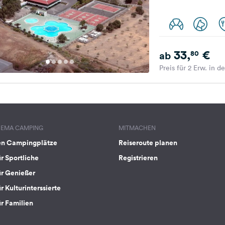
33,
€
80
ab
Preis für 2 Erw. in d
HEMA CAMPING
MITMACHEN
en Campingplätze
Reiseroute planen
ür Sportliche
Registrieren
ür Genießer
r Kulturinterssierte
ür Familien