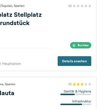
a (Teguise), Spanien
(0)
platz Stellplatz
grundstück
Buchbar
Details ansehen
er Hauptsaison
na, Spanien
(3)
Nauta
Sanitär & Hygiene
Infrastruktur