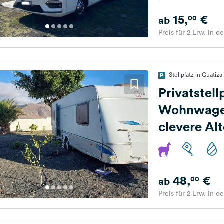
15,
€
00
ab
Preis für 2 Erw. in d
Stellplatz in Guatiz
Privatstell
Wohnwagen
clevere Alt
Ferienwoh
48,
€
00
ab
Preis für 2 Erw. in d