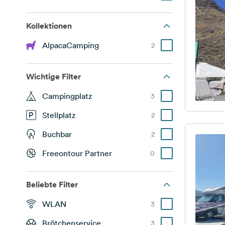
Kollektionen
AlpacaCamping
2
Wichtige Filter
Campingplatz
3
Stellplatz
2
Buchbar
2
Freeontour Partner
0
Beliebte Filter
WLAN
3
Brötchenservice
3