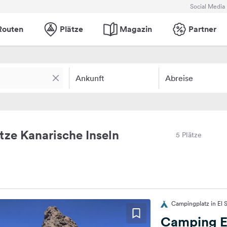
Social Media
Routen
Plätze
Magazin
Partner
Ankunft
Abreise
ze Kanarische Inseln
5 Plätze
Campingplatz in El 
Camping El