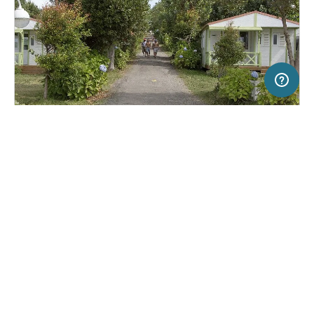
50 km
Terms of use
© 1987–2026 HERE
SERVICE
RECHTLICHES
Hilfe
Impressum
Campingplatz in Valdoviño, Spanien
(1)
Über uns
Nutzungsbedingungen
Camping Valdoviño
Presse
Datenschutzerklärung
Kooperationspartner werden
Rechtliche Hinweise
Was ist Freeontour
FREEONTOUR APPS
Keine Preisangabe
Keine Infos zur
vorhanden.
Verfügbarkeit
FOLGE UNS AUF SOCIAL MEDIA