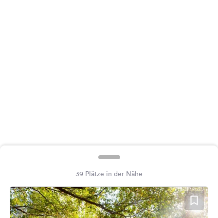
Feedback
Sprache:
Deutsch
Folge
uns
auf
Social
Media
Facebook
Instagram
39 Plätze in der Nähe