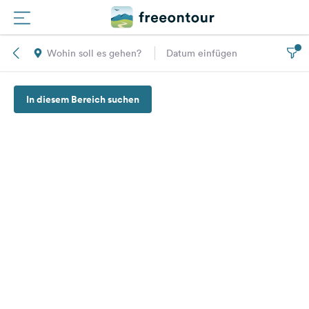
Wohin soll es gehen?
Datum einfügen
Routen
In diesem Bereich suchen
Plätze
Magazin
Partner
Registrieren
Einloggen
Newsletter
Fragen &