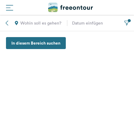
Wohin soll es gehen?
Datum einfügen
Routen
In diesem Bereich suchen
Plätze
Magazin
Partner
Registrieren
Einloggen
Newsletter
Fragen &