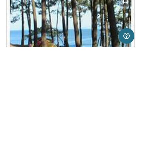
50 km
Terms of use
© 1987–2026 HERE
SERVICE
RECHTLICHES
Hilfe
Impressum
Campingplatz in Palmeira- Ribeira, Spanien
(3)
Über uns
Nutzungsbedingungen
Camping Coroso
Presse
Datenschutzerklärung
Kooperationspartner werden
Rechtliche Hinweise
Was ist Freeontour
FREEONTOUR APPS
28,
€
14
ab
Keine Infos zur
Preis für 2 Erw. in der
Verfügbarkeit
Hauptsaison
FOLGE UNS AUF SOCIAL MEDIA