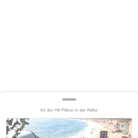
Feedback
Sprache:
Deutsch
Folge
uns
auf
Social
Media
Facebook
Instagram
50 der 118 Plätze in der Nähe