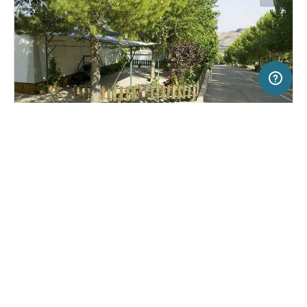
50 km
Terms of use
© 1987–2026 HERE
SERVICE
RECHTLICHES
Hilfe
Impressum
Campingplatz in Saviñán bei Calatayud,
(2)
Spanien
Über uns
Nutzungsbedingungen
Camping Saviñán Park
Presse
Datenschutzerklärung
Kooperationspartner werden
Rechtliche Hinweise
Was ist Freeontour
FREEONTOUR APPS
Keine Preisangabe
Keine Infos zur
vorhanden.
Verfügbarkeit
FOLGE UNS AUF SOCIAL MEDIA