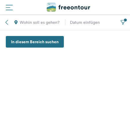
Wohin soll es gehen?
Datum einfügen
Routen
In diesem Bereich suchen
Plätze
Magazin
Partner
Registrieren
Einloggen
Newsletter
Fragen &