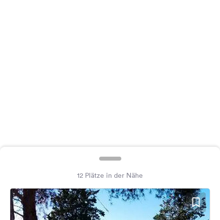
Feedback
Sprache:
Deutsch
Folge
uns
auf
Social
Media
Facebook
Instagram
12 Plätze in der Nähe