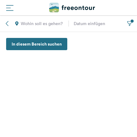
Wohin soll es gehen?
Datum einfügen
Routen
In diesem Bereich suchen
Plätze
Magazin
Partner
Registrieren
Einloggen
Newsletter
Fragen &