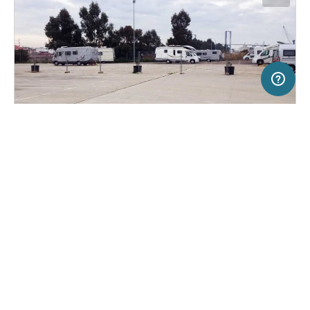
50 km
Terms of use
© 1987–2026 HERE
SERVICE
RECHTLICHES
Hilfe
Impressum
Stellplatz in Sevilla, Spanien
(0)
Über uns
Nutzungsbedingungen
Área de Autocaravanas
Presse
Datenschutzerklärung
Kooperationspartner werden
Rechtliche Hinweise
Was ist Freeontour
FREEONTOUR APPS
12,
€
00
ab
Keine Infos zur
Preis für 2 Erw. in der
Verfügbarkeit
Hauptsaison
FOLGE UNS AUF SOCIAL MEDIA