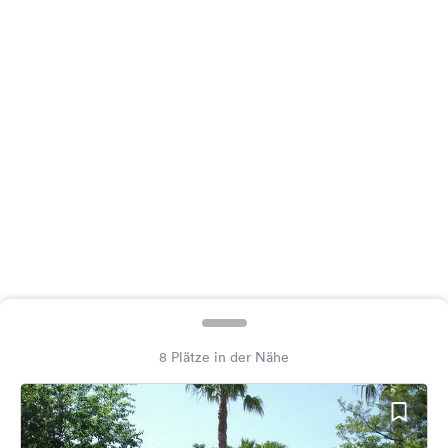
Feedback
Sprache:
Deutsch
Folge
uns
auf
Social
Media
Facebook
Instagram
8 Plätze in der Nähe