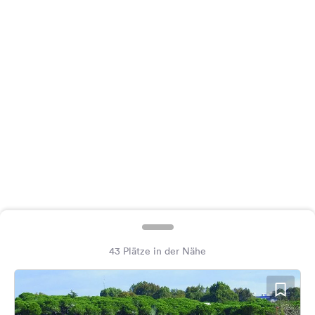
Feedback
Sprache:
Deutsch
Folge
uns
auf
Social
Media
Facebook
Instagram
43 Plätze in der Nähe