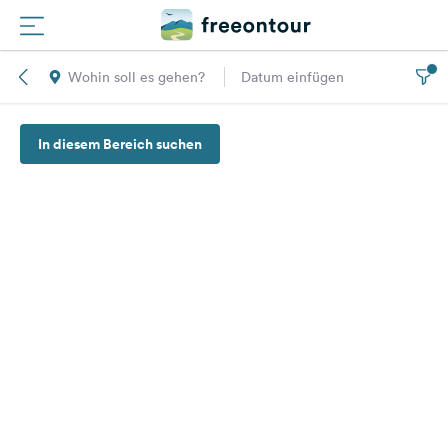
Wohin soll es gehen?
Datum einfügen
Routen
In diesem Bereich suchen
Plätze
Magazin
Partner
Registrieren
Einloggen
Newsletter
Fragen &