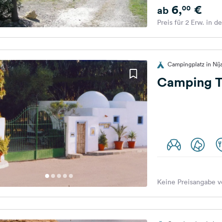
6,
€
00
ab
Preis für 2 Erw. in d
Campingplatz in Níj
Camping T
Keine Preisangabe v