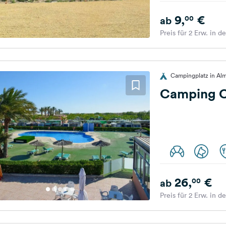
9,
€
00
ab
Preis für 2 Erw. in d
Campingplatz in Alm
Camping C
26,
€
00
ab
Preis für 2 Erw. in d