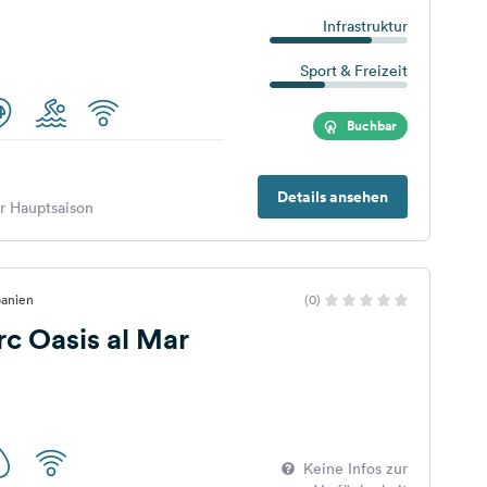
Infrastruktur
Sport & Freizeit
Buchbar
Details ansehen
er Hauptsaison
panien
(0)
c Oasis al Mar
Keine Infos zur