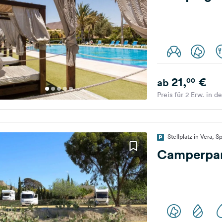
21,
€
00
ab
Preis für 2 Erw. in d
Stellplatz in Vera, S
Camperpar