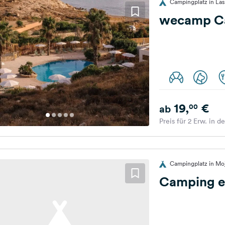
Campingplatz in Las 
wecamp Ca
19,
€
00
ab
Preis für 2 Erw. in d
Campingplatz in Moj
Camping e