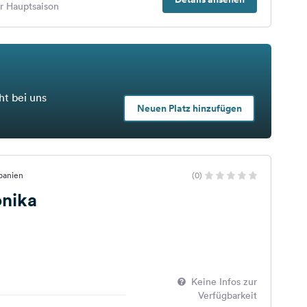
er Hauptsaison
ht bei uns
Neuen Platz hinzufügen
Spanien
(0)
nika
Keine Infos zur
Verfügbarkeit