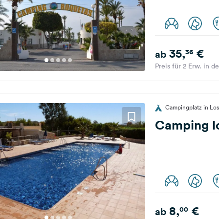
35,
€
36
ab
Preis für 2 Erw. in d
Campingplatz in Los
Camping lo
8,
€
00
ab