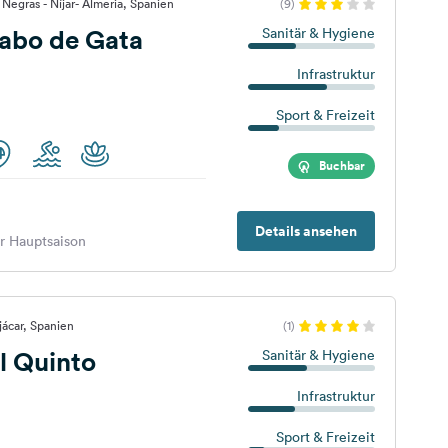
Negras - Níjar- Almeria, Spanien
(9)
bo de Gata
Sanitär & Hygiene
Infrastruktur
Sport & Freizeit
Buchbar
Details ansehen
er Hauptsaison
ácar, Spanien
(1)
l Quinto
Sanitär & Hygiene
Infrastruktur
Sport & Freizeit