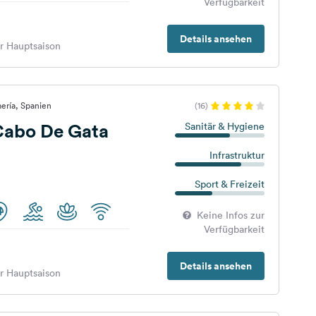
Verfügbarkeit
Details ansehen
er Hauptsaison
ería, Spanien
(16)
abo De Gata
Sanitär & Hygiene
Infrastruktur
Sport & Freizeit
Keine Infos zur
Verfügbarkeit
Details ansehen
er Hauptsaison