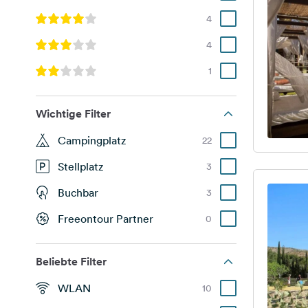
4
4
1
Wichtige Filter
Campingplatz
22
Stellplatz
3
Buchbar
3
Freeontour Partner
0
Beliebte Filter
WLAN
10