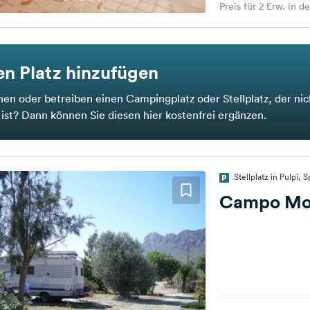
Preis für 2 Erw. in d
n Platz hinzufügen
nen oder betreiben einen Campingplatz oder Stellplatz, der nic
t ist? Dann können Sie diesen hier kostenfrei ergänzen.
Stellplatz in Pulpi, 
Campo Mo