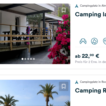
Campingplatz in Alm
Camping la
22,
€
00
ab
Preis für 2 Erw. in d
Campingplatz in Roq
Camping R