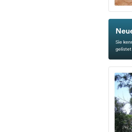
Neue
Sie ken
geliste