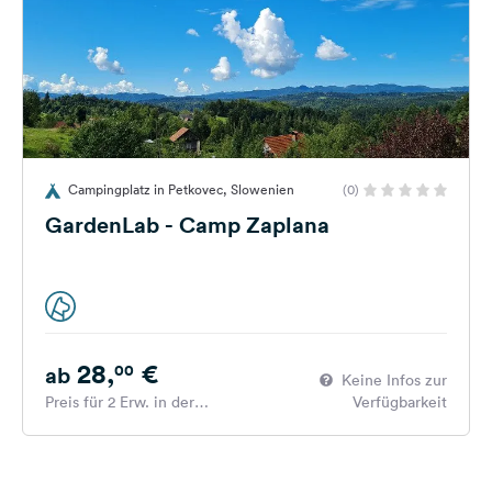
Campingplatz in Petkovec, Slowenien
(0)
GardenLab - Camp Zaplana
28,
€
00
ab
Keine Infos zur
Preis für 2 Erw. in der
Verfügbarkeit
Hauptsaison