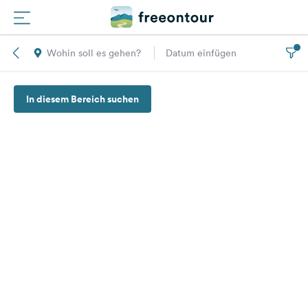
Wohin soll es gehen?
Datum einfügen
Routen
In diesem Bereich suchen
Plätze
Magazin
Partner
Registrieren
Einloggen
Newsletter
Fragen &