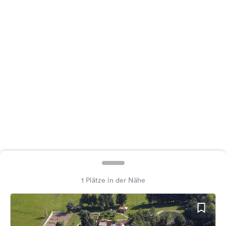
Feedback
Sprache:
Deutsch
Folge
uns
auf
Social
Media
Facebook
Instagram
1 Plätze in der Nähe