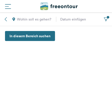
Wohin soll es gehen?
Datum einfügen
Routen
In diesem Bereich suchen
Plätze
Magazin
Partner
Registrieren
Einloggen
Newsletter
Fragen &