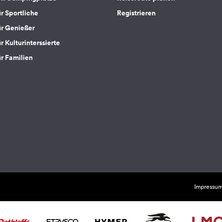
ür Sportliche
Registrieren
ür Genießer
r Kulturinterssierte
ür Familien
Impressu