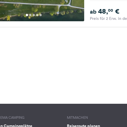
48,
€
00
ab
Preis für 2 Erw. in d
HEMA CAMPING
MITMACHEN
en Campingplätze
Reiseroute planen