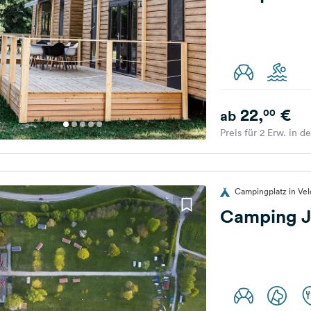
22,
€
00
ab
Preis für 2 Erw. in d
Campingplatz in Vel
Camping J