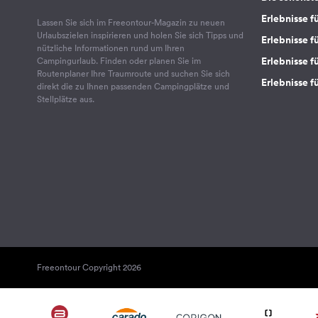
Erlebnisse f
Lassen Sie sich im Freeontour-Magazin zu neuen
Urlaubszielen inspirieren und holen Sie sich Tipps und
Erlebnisse f
nützliche Informationen rund um Ihren
Erlebnisse fü
Campingurlaub. Finden oder planen Sie im
Routenplaner Ihre Traumroute und suchen Sie sich
Erlebnisse f
direkt die zu Ihnen passenden Campingplätze und
Stellplätze aus.
Freeontour Copyright 2026