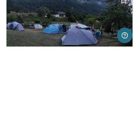
5 km
Terms of use
© 1987–2026 HERE, EuroGeographics, BEV, ITA
SERVICE
RECHTLICHES
Hilfe
Impressum
Campingplatz in Trenta, Slowenien
(11)
Über uns
Nutzungsbedingungen
Kamp Triglav
Presse
Datenschutzerklärung
Kooperationspartner werden
Rechtliche Hinweise
Was ist Freeontour
FREEONTOUR APPS
23,
€
00
ab
Keine Infos zur
Preis für 2 Erw. in der
Verfügbarkeit
Hauptsaison
FOLGE UNS AUF SOCIAL MEDIA