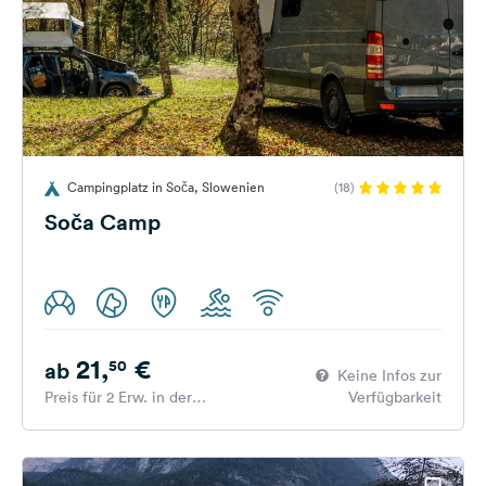
Campingplatz in Soča, Slowenien
(18)
Soča Camp
21,
€
50
ab
Keine Infos zur
Preis für 2 Erw. in der
Verfügbarkeit
Hauptsaison