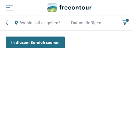
Wohin soll es gehen?
Datum einfügen
Routen
In diesem Bereich suchen
Plätze
Magazin
Partner
Registrieren
Einloggen
Newsletter
Fragen &