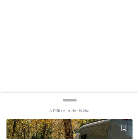
Feedback
Sprache:
Deutsch
Folge
uns
auf
Social
Media
Facebook
Instagram
8 Plätze in der Nähe