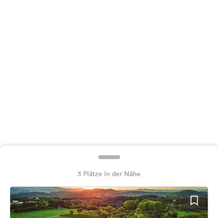
Feedback
Sprache:
Deutsch
Folge
uns
auf
Social
Media
Facebook
Instagram
3 Plätze in der Nähe