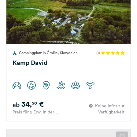
Campingplatz in Črniče, Slowenien
(1)
Kamp David
34,
€
50
ab
Keine Infos zur
Preis für 2 Erw. in der
Verfügbarkeit
Hauptsaison