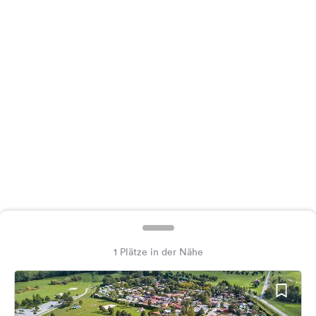
Feedback
Sprache:
Deutsch
Folge
uns
auf
Social
Media
Facebook
Instagram
1 Plätze in der Nähe