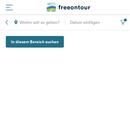
Wohin soll es gehen?
Datum einfügen
Routen
In diesem Bereich suchen
Plätze
Magazin
Partner
Registrieren
Einloggen
Newsletter
Fragen &