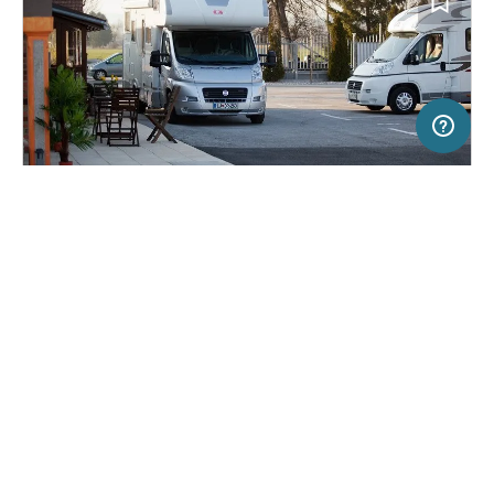
2 km
Terms of use
© 1987–2026 HERE, EuroGeographics
SERVICE
RECHTLICHES
Hilfe
Impressum
Campingplatz in Ljubljana, Slowenien
(6)
Über uns
Nutzungsbedingungen
Camper Stop Vrbinc
Presse
Datenschutzerklärung
Kooperationspartner werden
Rechtliche Hinweise
Was ist Freeontour
FREEONTOUR APPS
20,
€
00
ab
Keine Infos zur
Preis für 2 Erw. in der
Verfügbarkeit
Hauptsaison
FOLGE UNS AUF SOCIAL MEDIA