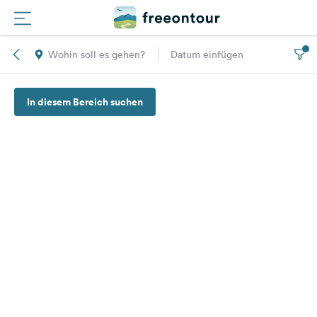
Wohin soll es gehen?
Datum einfügen
Routen
In diesem Bereich suchen
Plätze
Magazin
Partner
Registrieren
Einloggen
Newsletter
Fragen &