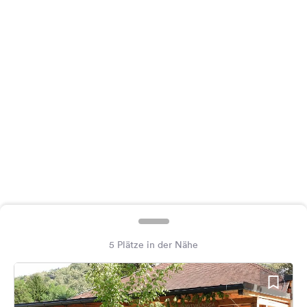
Feedback
Sprache:
Deutsch
Folge
uns
auf
Social
Media
Facebook
Instagram
5 Plätze in der Nähe