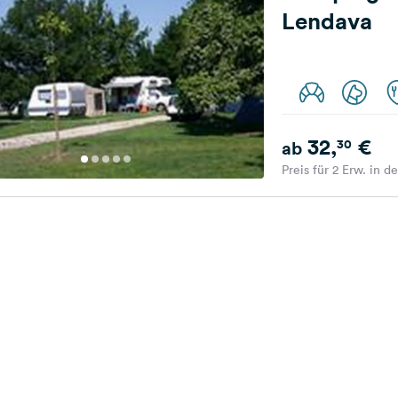
Lendava
32,
€
30
ab
Preis für 2 Erw. in d