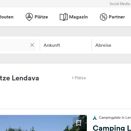
Social Media
Routen
Plätze
Magazin
Partner
Ankunft
Abreise
tze Lendava
1 Plätze
Campingplatz in Le
Camping L