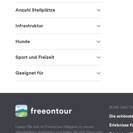
Anzahl Stellplätze
Infrastruktur
Hunde
Sport und Freizeit
Geeignet für
RUND UMS T
Die schönst
Erlebnisse f
Lassen Sie sich im Freeontour-Magazin zu neuen
Urlaubszielen inspirieren und holen Sie sich Tipps und