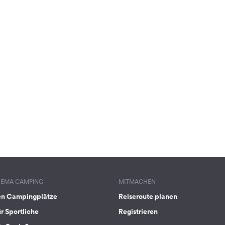
HEMA CAMPING
MITMACHEN
en Campingplätze
Reiseroute planen
ür Sportliche
Registrieren