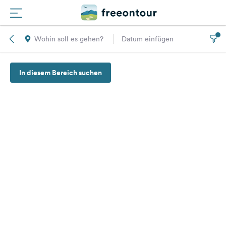
Wohin soll es gehen?
Datum einfügen
Routen
In diesem Bereich suchen
Plätze
Magazin
Partner
Registrieren
Einloggen
Newsletter
Fragen &