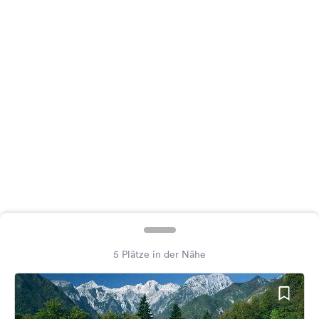
Feedback
Sprache:
Deutsch
Folge
uns
auf
Social
Media
Facebook
Instagram
5 Plätze in der Nähe