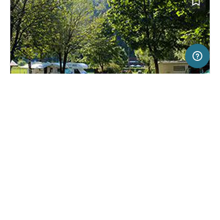
5 km
Terms of use
© 1987–2026 HERE, EuroGeographics, BEV
SERVICE
RECHTLICHES
Hilfe
Impressum
Campingplatz in Kamnik, Slowenien
(5)
Über uns
Nutzungsbedingungen
Camping Resnik
Presse
Datenschutzerklärung
Kooperationspartner werden
Rechtliche Hinweise
Was ist Freeontour
FREEONTOUR APPS
19,
€
00
ab
Keine Infos zur
Preis für 2 Erw. in der
Verfügbarkeit
Hauptsaison
FOLGE UNS AUF SOCIAL MEDIA