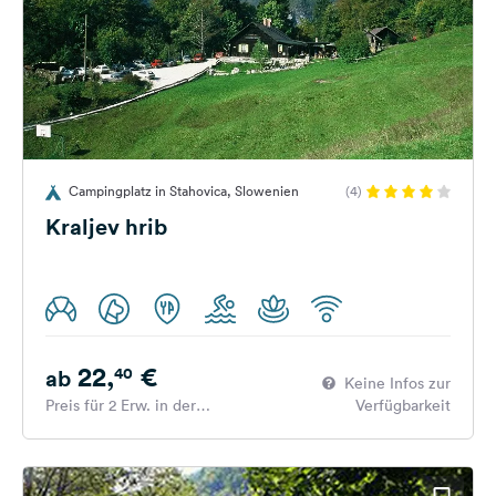
Campingplatz in Stahovica, Slowenien
(4)
Kraljev hrib
22,
€
40
ab
Keine Infos zur
Preis für 2 Erw. in der
Verfügbarkeit
Hauptsaison