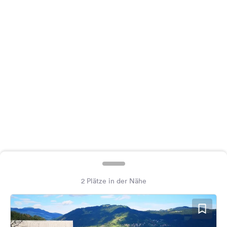
Feedback
Sprache:
Deutsch
Folge
uns
auf
Social
Media
Facebook
Instagram
2 Plätze in der Nähe