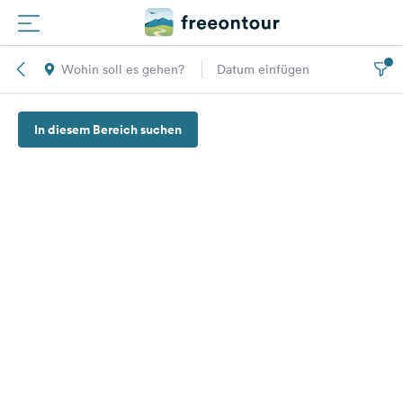
Wohin soll es gehen?
Datum einfügen
Routen
In diesem Bereich suchen
Plätze
Magazin
Partner
Registrieren
Einloggen
Newsletter
Fragen &