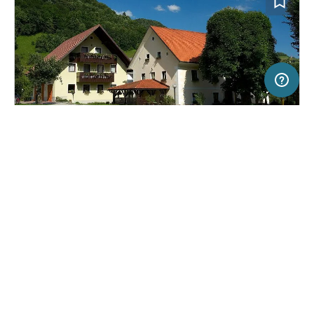
500 m
Terms of use
© 1987–2026 HERE, EuroGeographics, ITA
SERVICE
RECHTLICHES
Hilfe
Impressum
Campingplatz in Cerkno, Slowenien
(1)
Über uns
Nutzungsbedingungen
Farm camping Zelinc Slovenia
Presse
Datenschutzerklärung
Kooperationspartner werden
Rechtliche Hinweise
Was ist Freeontour
FREEONTOUR APPS
Keine Preisangabe
Keine Infos zur
vorhanden.
Verfügbarkeit
FOLGE UNS AUF SOCIAL MEDIA