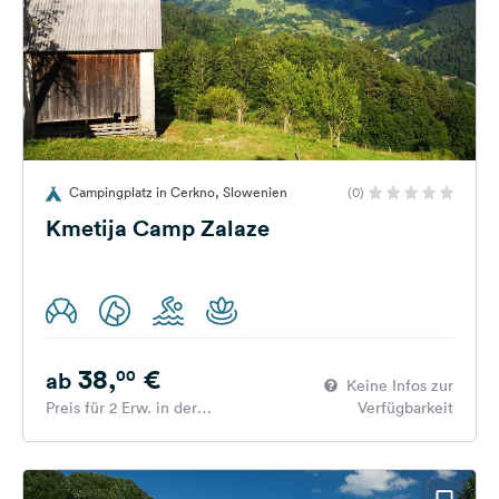
Campingplatz in Cerkno, Slowenien
(0)
Kmetija Camp Zalaze
38,
€
00
ab
Keine Infos zur
Preis für 2 Erw. in der
Verfügbarkeit
Hauptsaison