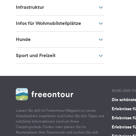
Infrastruktur
Infos für Wohmobilstellplätze
Hunde
Sport und Freizeit
RUND UMS T
Die schönst
Erlebnisse f
Lassen Sie sich im Freeontour-Magazin zu neuen
Urlaubszielen inspirieren und holen Sie sich Tipps und
Erlebnisse f
nützliche Informationen rund um Ihren
Erlebnisse fü
Campingurlaub. Finden oder planen Sie im
Routenplaner Ihre Traumroute und suchen Sie sich