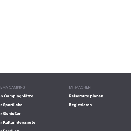
HEMA CAMPING
MITMACHEN
en Campingplätze
Reiseroute planen
ür Sportliche
Registrieren
ür Genießer
r Kulturinterssierte