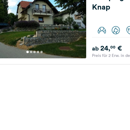
Knap
24,
€
00
ab
Preis für 2 Erw. in d