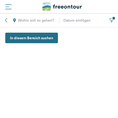
Wohin soll es gehen?
Datum einfügen
Routen
In diesem Bereich suchen
Plätze
Magazin
Partner
Registrieren
Einloggen
Newsletter
Fragen &