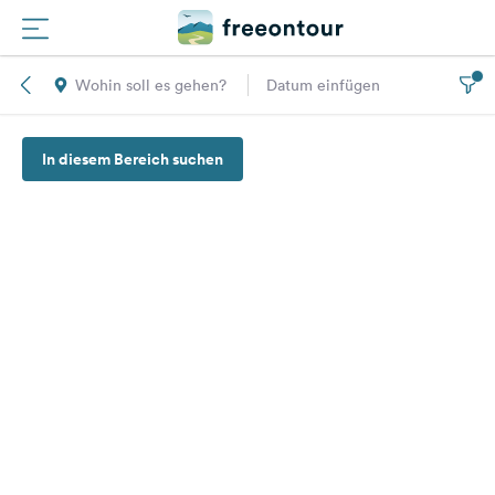
Wohin soll es gehen?
Datum einfügen
Routen
In diesem Bereich suchen
Plätze
Magazin
Partner
Registrieren
Einloggen
Newsletter
Fragen &