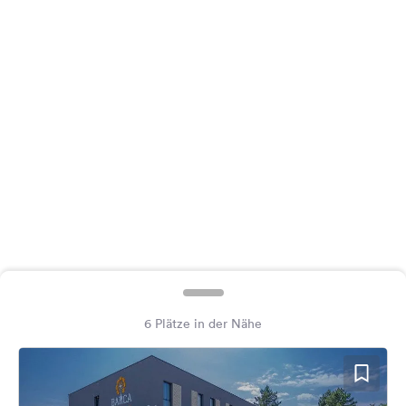
Feedback
Sprache:
Deutsch
Folge
uns
auf
Social
Media
Facebook
Instagram
6 Plätze in der Nähe