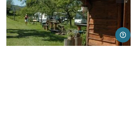
50 km
Terms of use
© 1987–2026 HERE
SERVICE
RECHTLICHES
Hilfe
Impressum
Campingplatz in Vysny Medzev, Slowakei
(0)
Über uns
Nutzungsbedingungen
Camping Sokol
Presse
Datenschutzerklärung
Kooperationspartner werden
Rechtliche Hinweise
Was ist Freeontour
FREEONTOUR APPS
18,
€
00
ab
Keine Infos zur
Preis für 2 Erw. in der
Verfügbarkeit
Hauptsaison
FOLGE UNS AUF SOCIAL MEDIA