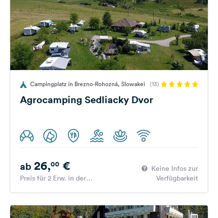
Campingplatz in Brezno-Rohozná, Slowakei
(13)
Agrocamping Sedliacky Dvor
26,
€
00
ab
Keine Infos zur
Preis für 2 Erw. in der
Verfügbarkeit
Hauptsaison