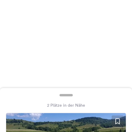
Feedback
Sprache:
Deutsch
Folge
uns
auf
Social
Media
Facebook
Instagram
2 Plätze in der Nähe