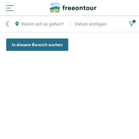
Wohin soll es gehen?
Datum einfügen
Routen
In diesem Bereich suchen
Plätze
Magazin
Partner
Registrieren
Einloggen
Newsletter
Fragen &