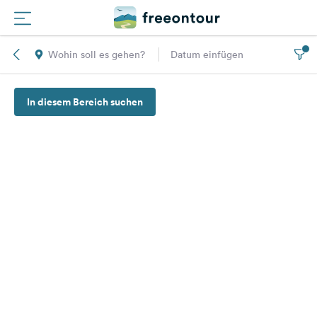
Wohin soll es gehen?
Datum einfügen
Routen
In diesem Bereich suchen
Plätze
Magazin
Partner
Registrieren
Einloggen
Newsletter
Fragen &