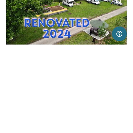
100 km
Terms of use
© 1987–2026 HERE
SERVICE
RECHTLICHES
Hilfe
Impressum
Campingplatz in Belgrade, Serbien
(30)
Über uns
Nutzungsbedingungen
Camping Dunav
Presse
Datenschutzerklärung
Kooperationspartner werden
Rechtliche Hinweise
Was ist Freeontour
FREEONTOUR APPS
29,
€
50
ab
Keine Infos zur
Preis für 2 Erw. in der
Verfügbarkeit
Hauptsaison
FOLGE UNS AUF SOCIAL MEDIA