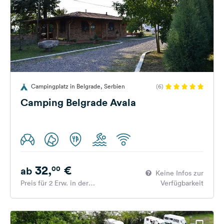
Campingplatz in Belgrade, Serbien
(6)
Camping Belgrade Avala
32,
€
00
ab
Keine Infos zur
Preis für 2 Erw. in der
Verfügbarkeit
Hauptsaison