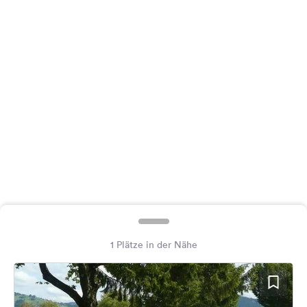
Feedback
Sprache:
Deutsch
Folge
uns
auf
Social
Media
Facebook
Instagram
1 Plätze in der Nähe