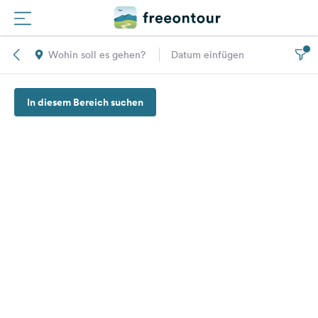
Wohin soll es gehen?
Datum einfügen
Routen
In diesem Bereich suchen
Plätze
Magazin
Partner
Registrieren
Einloggen
Newsletter
Fragen &