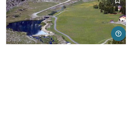
5 km
Terms of use
© 1987–2026 HERE, Swisstopo, ITA
SERVICE
RECHTLICHES
Hilfe
Impressum
Campingplatz in Göschenen, Schweiz
(2)
Über uns
Nutzungsbedingungen
Zeltplatz Mattli
Presse
Datenschutzerklärung
Kooperationspartner werden
Rechtliche Hinweise
Was ist Freeontour
FREEONTOUR APPS
18,
€
00
ab
Keine Infos zur
Preis für 2 Erw. in der
Verfügbarkeit
Hauptsaison
FOLGE UNS AUF SOCIAL MEDIA