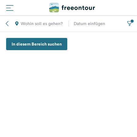
Wohin soll es gehen?
Datum einfügen
Routen
In diesem Bereich suchen
Plätze
Magazin
Partner
Registrieren
Einloggen
Newsletter
Fragen &