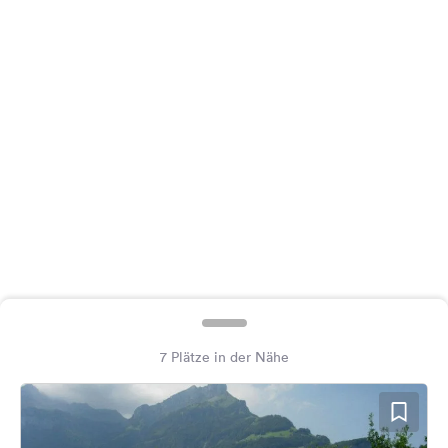
Feedback
Sprache:
Deutsch
Folge
uns
auf
Social
Media
Facebook
Instagram
7 Plätze in der Nähe