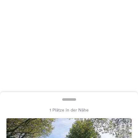
Feedback
Sprache:
Deutsch
Folge
uns
auf
Social
Media
Facebook
Instagram
1 Plätze in der Nähe