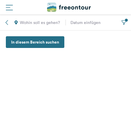
Wohin soll es gehen?
Datum einfügen
Routen
In diesem Bereich suchen
Plätze
Magazin
Partner
Registrieren
Einloggen
Newsletter
Fragen &