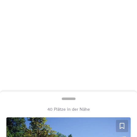
Feedback
Sprache:
Deutsch
Folge
uns
auf
Social
Media
Facebook
Instagram
40 Plätze in der Nähe