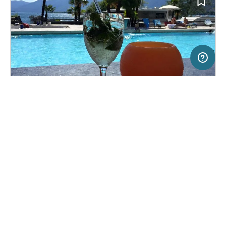
20 km
Terms of use
© 1987–2026 HERE, Swisstopo, ITA
SERVICE
RECHTLICHES
Hilfe
Impressum
Campingplatz in Tenero, Schweiz
(65)
Über uns
Nutzungsbedingungen
Caravan Camping Miralago SA
Presse
Datenschutzerklärung
Kooperationspartner werden
Rechtliche Hinweise
Was ist Freeontour
FREEONTOUR APPS
40,
€
00
ab
Keine Infos zur
Preis für 2 Erw. in der
Verfügbarkeit
Hauptsaison
FOLGE UNS AUF SOCIAL MEDIA