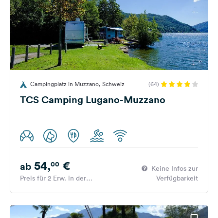
Campingplatz in Muzzano, Schweiz
(64)
TCS Camping Lugano-Muzzano
54,
€
00
ab
Keine Infos zur
Preis für 2 Erw. in der
Verfügbarkeit
Hauptsaison