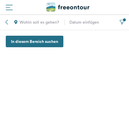
Wohin soll es gehen?
Datum einfügen
Routen
In diesem Bereich suchen
Plätze
Magazin
Partner
Registrieren
Einloggen
Newsletter
Fragen &